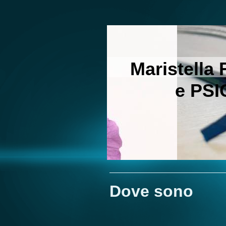
Maristella
e PS
Dove sono