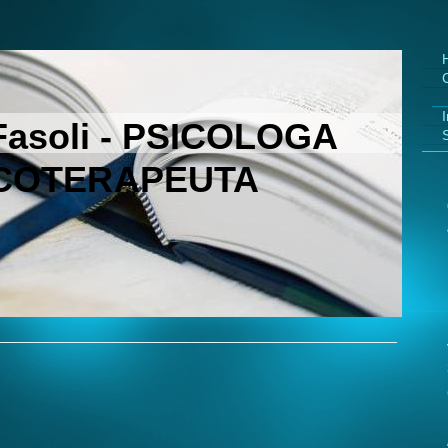
C
I
 Fasoli - PSICOLOGA
S
ICOTERAPEUTA