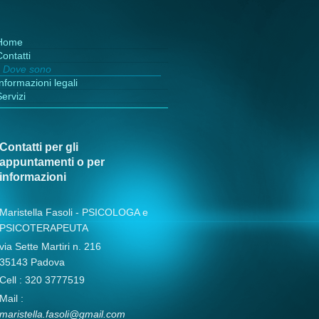
Home
ontatti
Dove sono
nformazioni legali
ervizi
Contatti per gli
appuntamenti o per
informazioni
Maristella Fasoli - PSICOLOGA e
PSICOTERAPEUTA
via Sette Martiri n. 216
35143 Padova
Cell : 320 3777519
Mail :
maristella.fasoli@gmail.com